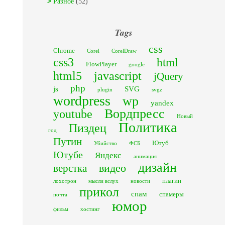
Разное
(52)
Tags
css
Chrome
Corel
CorelDraw
css3
html
FlowPlayer
google
html5
javascript
jQuery
php
js
SVG
plugin
svgz
wordpress
wp
yandex
Вордпресс
youtube
Новый
Политика
Пиздец
год
Путин
Ютуб
Убийство
ФСБ
Ютубе
Яндекс
анимация
дизайн
видео
верстка
плагин
лохотрон
мысли вслух
новости
прикол
спам
спамеры
почта
юмор
фильм
хостинг