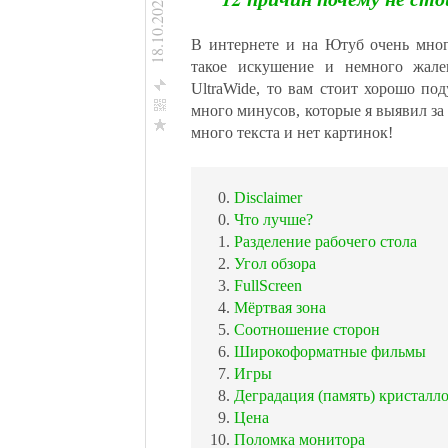
18.10.2020
В интернете и на Ютуб очень мног
такое искушение и немного жале
UltraWide, то вам стоит хорошо по
много минусов, которые я выявил за
много текста и нет картинок!
Facebook
ВКонтакте
Одноклассникм
Disclaimer
Мой Мир@Mail.Ru
Что лучше?
Twitter
Разделение рабочего стола
Google+
Угол обзора
Blogger
FullScreen
Мой Круг
Мёртвая зона
Яндекс.Закладки
Соотношение сторон
Я.ру
Широкоформатные фильмы
Игры
Деградация (память) кристалл
Цена
Поломка монитора