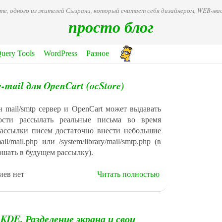
ете, одного из жителей Сызрани, который считает себя дизайнером, WEB-
просто блог
Query Tools
WordPress
Разное
-mail для OpenCart (ocStore)
ен mail/smtp сервер и OpenCart может выдавать
ости рассылать реальные письма во время
рассылки писем достаточно внести небольшие
l/mail.php или /system/library/mail/smtp.php (в
ершать в будущем рассылку).
иев нет
Читать полностью
KDE. Разделение экрана и свои