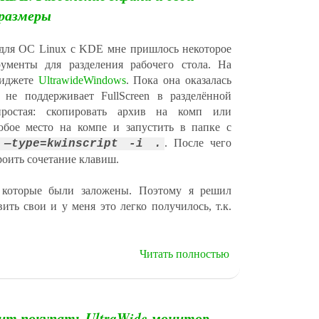
размеры
 для ОС Linux с KDE мне пришлось некоторое
ументы для разделения рабочего стола. На
виджете
UltrawideWindows
. Пока она оказалась
 не поддерживает FullScreen в разделённой
простая: скопировать архив на комп или
юбое место на компе и запустить в папке с
. После чего
 —type=kwinscript -i .
роить сочетание клавиш.
которые были заложены. Поэтому я решил
ить свои и у меня это легко получилось, т.к.
Читать полностью
оит покупать UltraWide монитор