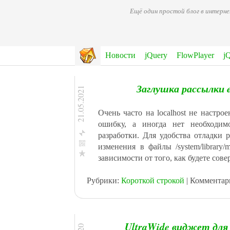
Ещё один простой блог в интерн
Новости
jQuery
FlowPlayer
j
Заглушка рассылки e
21.05.2021
Очень часто на localhost не настро
ошибку, а иногда нет необходим
разработки. Для удобства отладки 
изменения в файлы /system/library/mai
зависимости от того, как будете сов
Facebook
ВКонтакте
Рубрики:
Короткой строкой
| Комментар
Одноклассникм
Мой Мир@Mail.Ru
Twitter
Google+
UltraWide виджет для 