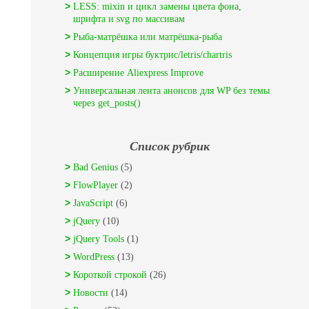
LESS: mixin и цикл замены цвета фона,
шрифта и svg по массивам
Рыба-матрёшка или матрёшка-рыба
Концепция игры буктрис/letris/chartris
Расширение Aliexpress Improve
Универсальная лента анонсов для WP без темы
через get_posts()
Список рубрик
Bad Genius
(5)
FlowPlayer
(2)
JavaScript
(6)
jQuery
(10)
jQuery Tools
(1)
WordPress
(13)
Короткой строкой
(26)
Новости
(14)