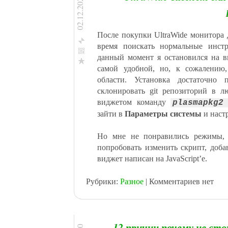
02.12.2020
Blogger
Мой Круг
Яндекс.Закладки
После покупки UltraWide монитора
Я.ру
время поискать нормальные инстр
данный момент я остановился на 
самой удобной, но, к сожалению,
Facebook
области. Установка достаточно 
ВКонтакте
склонировать git репозиторий в л
Одноклассникм
виджетом команду
plasmapkg2
Мой Мир@Mail.Ru
зайти в
Параметры системы
и наст
Twitter
Google+
Но мне не понравились режимы, 
Blogger
попробовать изменить скрипт, добав
Мой Круг
виджет написан на JavaScript’е.
Яндекс.Закладки
Я.ру
Рубрики:
Разное
| Комментариев нет
12 причин почему не ст