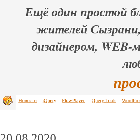
Ещё один простой бл
жителей Сызрани,
дизайнером, WEB-
лю
про
Новости
jQuery
FlowPlayer
jQuery Tools
WordPre
20.08.2020