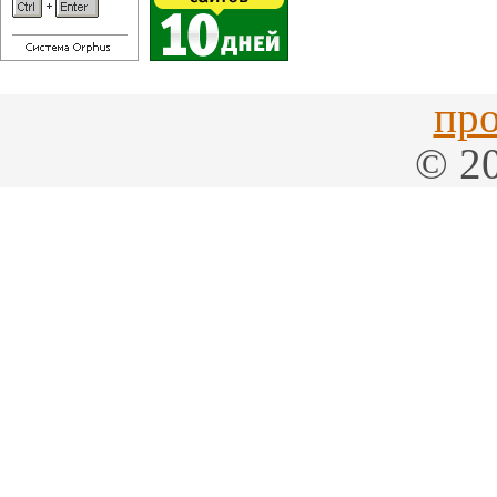
про
© 20