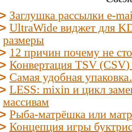
Заглушка рассылки e-mai
UltraWide виджет для KD
размеры
12 причин почему не ст
Конвертация TSV (CSV)
Самая удобная упаковк
LESS: mixin и цикл заме
массивам
Рыба-матрёшка или мат
Концепция игры буктрис/l