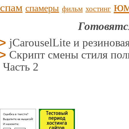
ю
спам
спамеры
фильм
хостинг
Готовятс
jCarouselLite и резинова
Скрипт смены стиля поль
Часть 2