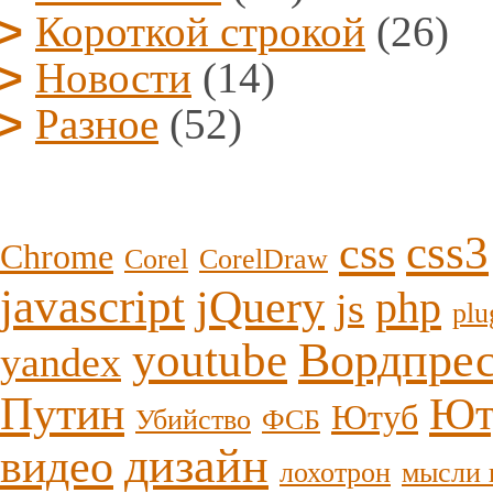
Короткой строкой
(26)
Новости
(14)
Разное
(52)
css3
css
Chrome
Corel
CorelDraw
javascript
jQuery
php
js
plu
youtube
Вордпре
yandex
Путин
Ют
Ютуб
Убийство
ФСБ
дизайн
видео
лохотрон
мысли 