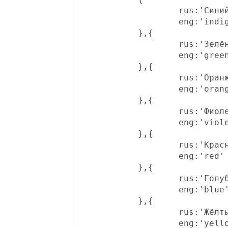
Facebook
		rus:'Синий',

ВКонтакте
		eng:'indigo'

Одноклассникм
	},{

Мой Мир@Mail.Ru
		rus:'Зелёный',

Twitter
		eng:'green'

Google+
	},{

Blogger
		rus:'Оранжевый',

Мой Круг
		eng:'orange'

Яндекс.Закладки
	},{

Я.ру
		rus:'Фиолетовый',

		eng:'violet'

	},{

		rus:'Красный',

		eng:'red'

	},{

		rus:'Голубой',

		eng:'blue'

	},{

		rus:'Жёлтый',

		eng:'yellow'
