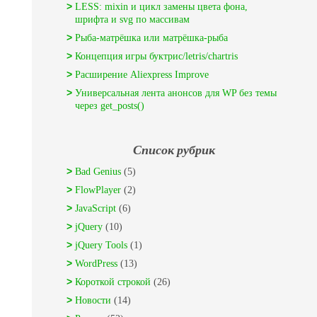
LESS: mixin и цикл замены цвета фона,
шрифта и svg по массивам
Рыба-матрёшка или матрёшка-рыба
Концепция игры буктрис/letris/chartris
Расширение Aliexpress Improve
Универсальная лента анонсов для WP без темы
через get_posts()
Список рубрик
Bad Genius
(5)
FlowPlayer
(2)
JavaScript
(6)
jQuery
(10)
jQuery Tools
(1)
WordPress
(13)
Короткой строкой
(26)
Новости
(14)