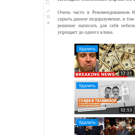
Blogger
Мой Круг
Очень часто в Рекомендованном Ю
Яндекс.Закладки
скрыть данное недоразумение, в том 
Я.ру
решение написать для себя небол
Facebook
упрощает до одного клика.
ВКонтакте
Одноклассникм
Мой Мир@Mail.Ru
Twitter
Google+
Blogger
Мой Круг
Яндекс.Закладки
Я.ру