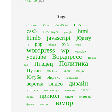
Разное
(52)
Tags
css
Chrome
Corel
CorelDraw
css3
html
FlowPlayer
google
html5
javascript
jQuery
php
js
SVG
plugin
svgz
wordpress
wp
yandex
Вордпресс
youtube
Новый
Политика
Пиздец
год
Путин
Ютуб
Убийство
ФСБ
Ютубе
Яндекс
анимация
дизайн
видео
верстка
плагин
лохотрон
мысли вслух
новости
прикол
спам
спамеры
почта
юмор
фильм
хостинг