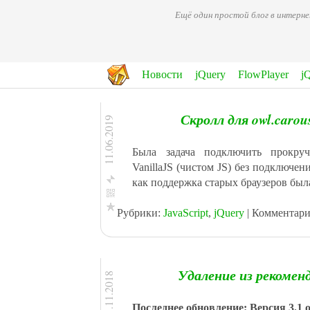
Ещё один простой блог в интерн
Новости
jQuery
FlowPlayer
j
Скролл для owl.carous
11.06.2019
Была задача подключить прокруч
VanillaJS (чистом JS) без подключен
как поддержка старых браузеров был
Рубрики:
JavaScript
,
jQuery
| Комментари
Facebook
ВКонтакте
Одноклассникм
Мой Мир@Mail.Ru
Удаление из рекомен
23.11.2018
Twitter
Google+
Последнее обновление: Версия 3.1 