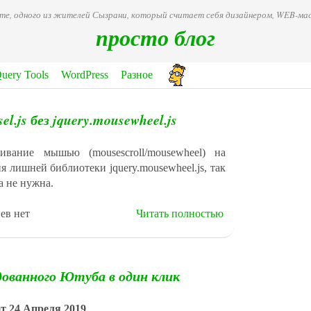
ете, одного из жителей Сызрани, который считает себя дизайнером, WEB-
просто блог
Query Tools
WordPress
Разное
el.js без jquery.mousewheel.js
ивание мышью (mousescroll/mousewheel) на
ия лишней библиотеки jquery.mousewheel.js, так
а не нужна.
ев нет
Читать полностью
дованного Ютуба в один клик
от 24 Апреля 2019