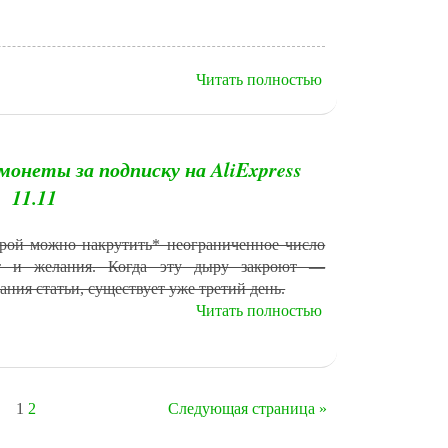
Читать полностью
монеты за подписку на AliExpress
11.11
рой можно накрутить* неограниченное число
ит и желания. Когда эту дыру закроют —
ания статьи, существует уже третий день.
Читать полностью
1
2
Следующая страница »