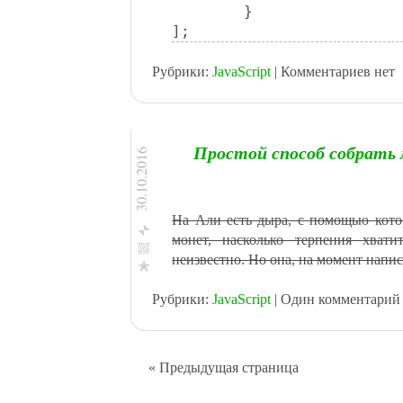
	}

];
Рубрики:
JavaScript
| Комментариев нет
Простой способ собрать 
30.10.2016
На Али есть дыра, с помощью кото
монет, насколько терпения хват
неизвестно. Но она, на момент напис
Facebook
Рубрики:
JavaScript
| Один комментарий
ВКонтакте
Одноклассникм
Мой Мир@Mail.Ru
« Предыдущая страница
Twitter
Google+