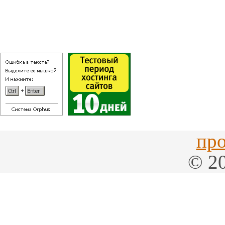
про
© 20