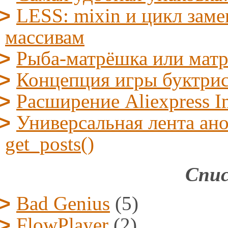
LESS: mixin и цикл заме
массивам
Рыба-матрёшка или мат
Концепция игры буктрис/l
Расширение Aliexpress I
Универсальная лента ано
get_posts()
Спис
Bad Genius
(5)
FlowPlayer
(2)