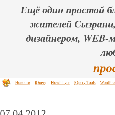
Ещё один простой бл
жителей Сызрани,
дизайнером, WEB-
лю
про
Новости
jQuery
FlowPlayer
jQuery Tools
WordPre
07.04.2012