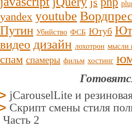
javascript
jQuery
php
js
plu
youtube
Вордпре
yandex
Путин
Ют
Ютуб
Убийство
ФСБ
дизайн
видео
лохотрон
мысли 
ю
спам
спамеры
фильм
хостинг
Готовятс
jCarouselLite и резинова
Скрипт смены стиля поль
Часть 2