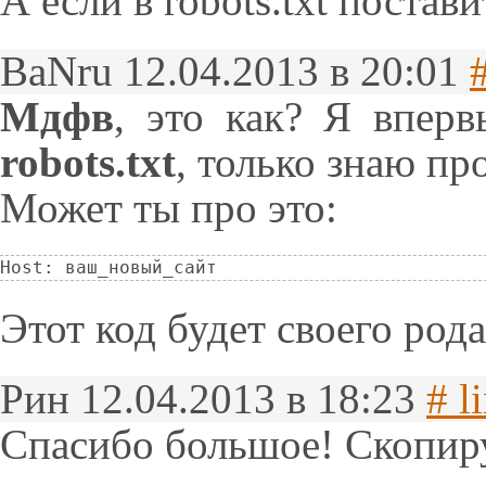
А если в robots.txt постав
BaNru
12.04.2013 в 20:01
Мдфв
, это как? Я впер
robots.txt
, только знаю пр
Может ты про это:
Host: ваш_новый_сайт
Этот код будет своего рода
Рин
12.04.2013 в 18:23
# l
Спасибо большое! Скопиру