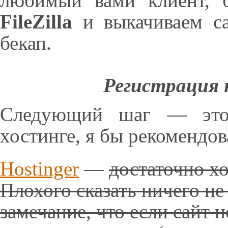
любимый вами клиент,
FileZilla
и выкачиваем са
бекап.
Регистрация 
Следующий шаг — это 
хостинге, я бы рекомендо
Hostinger
—
достаточно х
Плохого сказать ничего не
замечание, что если сайт 