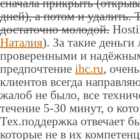
сначала прикрыть (открыва
дней), а потом и удалить. 
достаточно молодой.
Hosti
Наталия
). За такие деньги
проверенными и надёжным
предпочтение
ihc.ru
, очен
клиентов всегда направля
жалоб не было, все техни
течение 5-30 минут, о кот
Тех.поддержка отвечает б
которые не в их компетенц