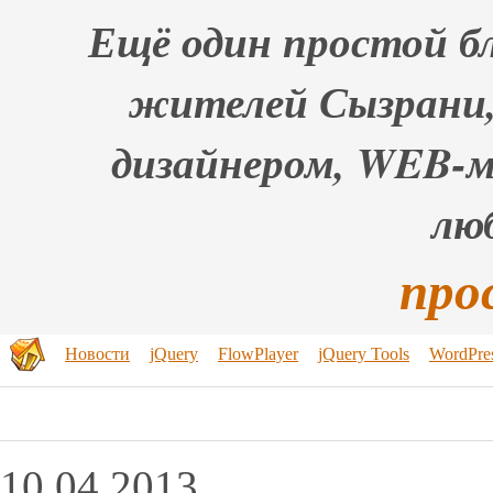
Ещё один простой бл
жителей Сызрани,
дизайнером, WEB-
лю
про
Новости
jQuery
FlowPlayer
jQuery Tools
WordPre
10.04.2013