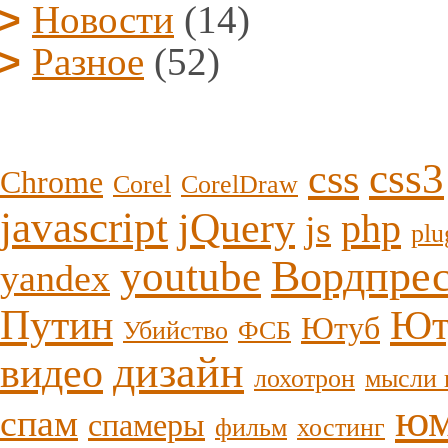
Новости
(14)
Разное
(52)
css3
css
Chrome
Corel
CorelDraw
javascript
jQuery
php
js
plu
youtube
Вордпре
yandex
Путин
Ют
Ютуб
Убийство
ФСБ
дизайн
видео
лохотрон
мысли 
ю
спам
спамеры
фильм
хостинг