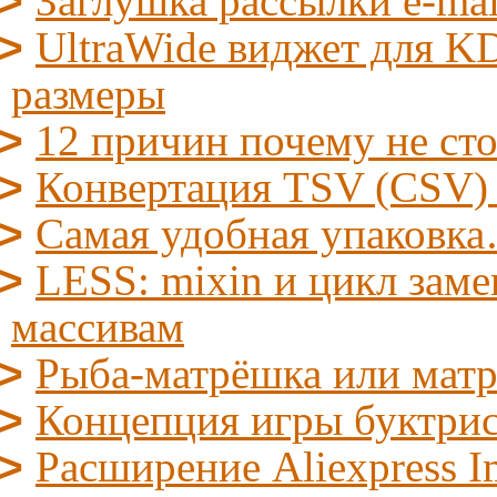
Заглушка рассылки e-mai
UltraWide виджет для KD
размеры
12 причин почему не ст
Конвертация TSV (CSV)
Самая удобная упаковк
LESS: mixin и цикл заме
массивам
Рыба-матрёшка или мат
Концепция игры буктрис/l
Расширение Aliexpress I