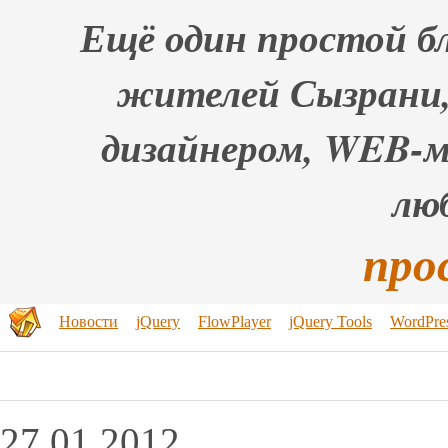
Ещё один простой бл
жителей Сызрани,
дизайнером, WEB-
лю
про
Новости
jQuery
FlowPlayer
jQuery Tools
WordPre
27.01.2012