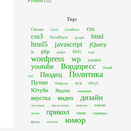
Разное
(52)
Tags
css
Chrome
Corel
CorelDraw
css3
html
FlowPlayer
google
html5
javascript
jQuery
php
js
SVG
plugin
svgz
wordpress
wp
yandex
Вордпресс
youtube
Новый
Политика
Пиздец
год
Путин
Ютуб
Убийство
ФСБ
Ютубе
Яндекс
анимация
дизайн
видео
верстка
плагин
лохотрон
мысли вслух
новости
прикол
спам
спамеры
почта
юмор
фильм
хостинг