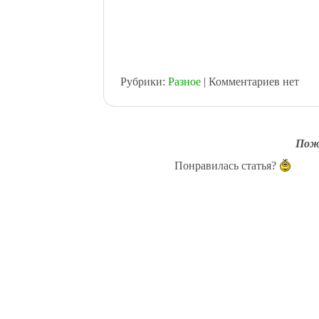
Blogger
Мой Круг
Яндекс.Закладки
Я.ру
Рубрики:
Разное
| Комментариев нет
Пож
Понравилась статья?