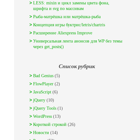
LESS: mixin и цикл замены цвета фона,
шрифта и svg по массивам
Рыба-матрёшка или матрёшка-рыба
Концепция игры буктрис/letris/chartris
Расширение Aliexpress Improve
Универсальная лента анонсов для WP без темы
через get_posts()
Список рубрик
Bad Genius
(5)
FlowPlayer
(2)
JavaScript
(6)
jQuery
(10)
jQuery Tools
(1)
WordPress
(13)
Короткой строкой
(26)
Новости
(14)