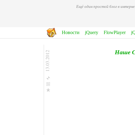
Ещё один простой блог в интерн
Новости
jQuery
FlowPlayer
j
Наше С
13.03.2012
Facebook
ВКонтакте
Одноклассникм
Мой Мир@Mail.Ru
Twitter
Google+