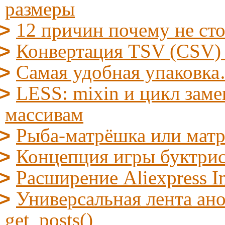
размеры
12 причин почему не ст
Конвертация TSV (CSV)
Самая удобная упаковк
LESS: mixin и цикл заме
массивам
Рыба-матрёшка или мат
Концепция игры буктрис/l
Расширение Aliexpress I
Универсальная лента ано
get_posts()