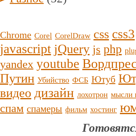
css3
css
Chrome
Corel
CorelDraw
javascript
jQuery
php
js
plu
youtube
Вордпре
yandex
Путин
Ют
Ютуб
Убийство
ФСБ
дизайн
видео
лохотрон
мысли 
ю
спам
спамеры
фильм
хостинг
Готовятс