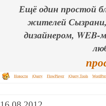
Ещё один простой бл
жителей Сызрани,
дизайнером, WEB-
лю
про
Новости
jQuery
FlowPlayer
jQuery Tools
WordPre
16.08.2012