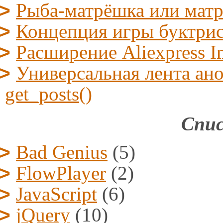
Рыба-матрёшка или мат
Концепция игры буктрис/l
Расширение Aliexpress I
Универсальная лента ано
get_posts()
Спис
Bad Genius
(5)
FlowPlayer
(2)
JavaScript
(6)
jQuery
(10)