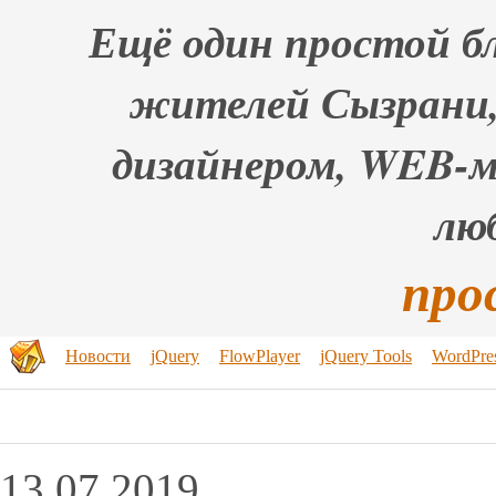
Ещё один простой бл
жителей Сызрани,
дизайнером, WEB-
лю
про
Новости
jQuery
FlowPlayer
jQuery Tools
WordPre
13.07.2019