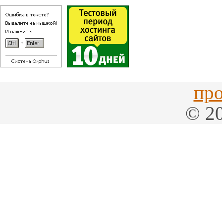
про
© 20