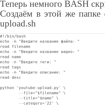
Теперь немного BASH скр
Создаём в этой же папке
upload.sh
#!/bin/bash

echo -n "Введите название файла: "

read filename

echo -n "Введите название видео: "

read name

echo -n "Введите теги: "

read tags

echo -n "Введите описание: "

read desc

python 'youtube-upload.py' \

	--file="$filename" \

	--title="$name" \

	--category='22' \
