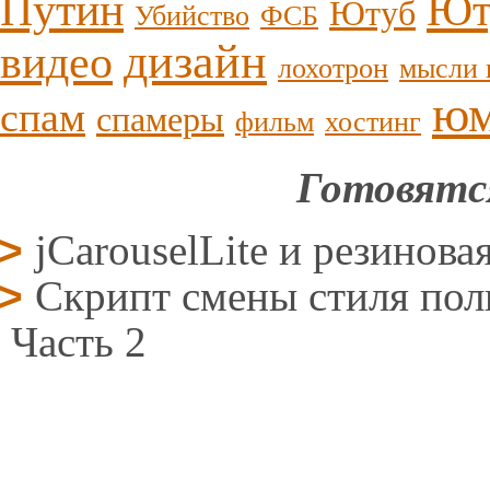
Путин
Ют
Ютуб
Убийство
ФСБ
дизайн
видео
лохотрон
мысли 
ю
спам
спамеры
фильм
хостинг
Готовятс
jCarouselLite и резинова
Скрипт смены стиля поль
Часть 2