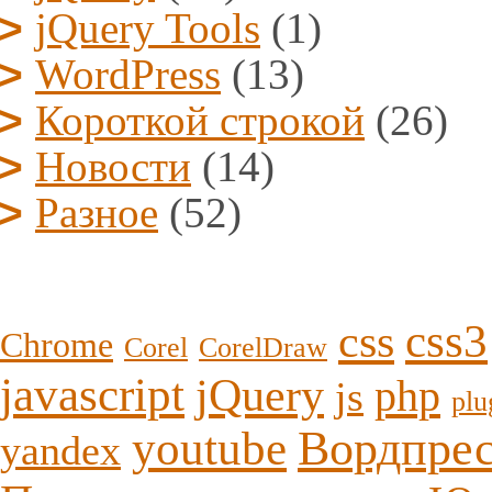
jQuery Tools
(1)
WordPress
(13)
Короткой строкой
(26)
Новости
(14)
Разное
(52)
css3
css
Chrome
Corel
CorelDraw
javascript
jQuery
php
js
plu
youtube
Вордпре
yandex