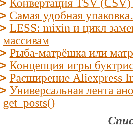
Конвертация TSV (CSV)
Самая удобная упаковк
LESS: mixin и цикл заме
массивам
Рыба-матрёшка или мат
Концепция игры буктрис/l
Расширение Aliexpress I
Универсальная лента ано
get_posts()
Спис