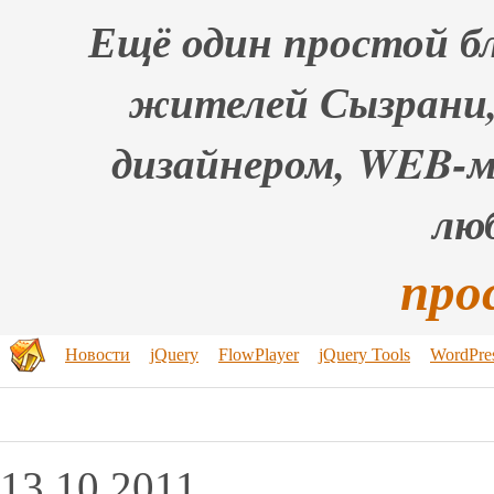
Ещё один простой бл
жителей Сызрани,
дизайнером, WEB-
лю
про
Новости
jQuery
FlowPlayer
jQuery Tools
WordPre
13.10.2011