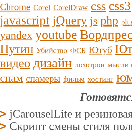
css3
css
Chrome
Corel
CorelDraw
javascript
jQuery
php
js
plu
youtube
Вордпре
yandex
Путин
Ют
Ютуб
Убийство
ФСБ
дизайн
видео
лохотрон
мысли 
ю
спам
спамеры
фильм
хостинг
Готовятс
jCarouselLite и резинова
Скрипт смены стиля поль