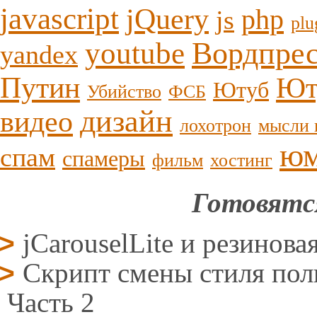
javascript
jQuery
php
js
plu
youtube
Вордпре
yandex
Путин
Ют
Ютуб
Убийство
ФСБ
дизайн
видео
лохотрон
мысли 
ю
спам
спамеры
фильм
хостинг
Готовятс
jCarouselLite и резинова
Скрипт смены стиля поль
Часть 2