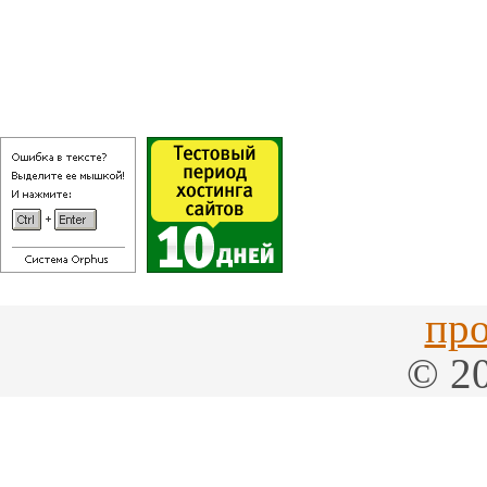
про
© 20