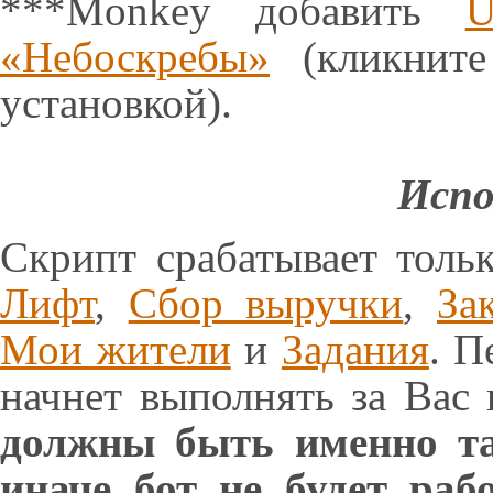
***Monkey добавить
U
«Небоскребы»
(кликните
установкой).
Испо
Скрипт срабатывает толь
Лифт
,
Сбор выручки
,
За
Мои жители
и
Задания
. П
начнет выполнять за Вас
должны быть именно та
иначе бот не будет раб