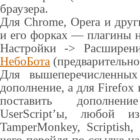
браузера.
Для Chrome, Opera и друг
и его форках — плагины н
Настройки -> Расширен
НебоБота
(предварительно 
Для вышеперечисленны
дополнение, а для Firefox
поставить дополнени
UserScript’ы, любой и
TamperMonkey, Scriptish,
чего перейдя по ссылке н