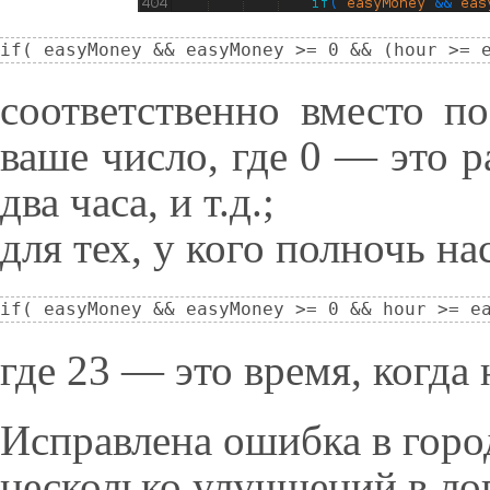
if( easyMoney && easyMoney >= 0 && (hour >= 
соответственно вместо по
ваше число, где 0 — это р
два часа, и т.д.;
для тех, у кого полночь н
if( easyMoney && easyMoney >= 0 && hour >= e
где 23 — это время, когда
Исправлена ошибка в горо
несколько улучшений в ло