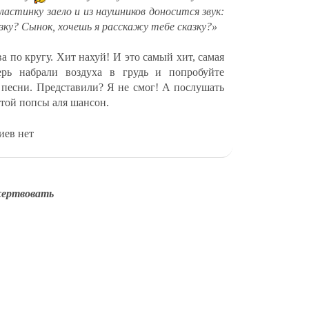
астинку заело и из наушников доносится звук:
зку? Сынок, хочешь я расскажу тебе сказку?»
ва по кругу. Хит нахуй! И это самый хит, самая
ерь набрали воздуха в грудь и попробуйте
о песни. Представили? Я не смог! А послушать
той попсы аля шансон.
иев нет
ертвовать