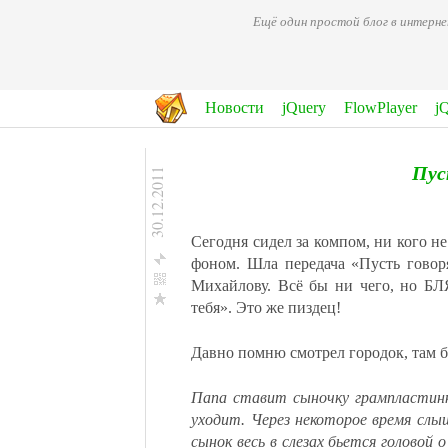
Ещё один простой блог в интерн
Новости
jQuery
FlowPlayer
j
Пус
30.12.2011
Сегодня сидел за компом, ни кого н
фоном. Шла передача «Пусть говор
Михайлову. Всё бы ни чего, но БЛ
тебя». Это же пиздец!
Facebook
ВКонтакте
Давно помню смотрел городок, там 
Одноклассникм
Мой Мир@Mail.Ru
Папа ставит сыночку грампластинку
Twitter
уходит. Через некоторое время слы
Google+
сынок весь в слезах бьется головой 