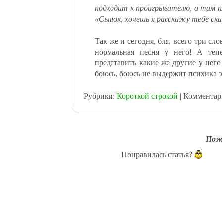
Blogger
подходит к проигрывателю, а там пл
Мой Круг
«Сынок, хочешь я расскажу тебе ска
Яндекс.Закладки
Я.ру
Так же и сегодня, бля, всего три сло
нормальная песня у него! А теп
представить какие же другие у нег
боюсь, боюсь не выдержит психика э
Рубрики:
Короткой строкой
| Комментар
Пож
Понравилась статья?