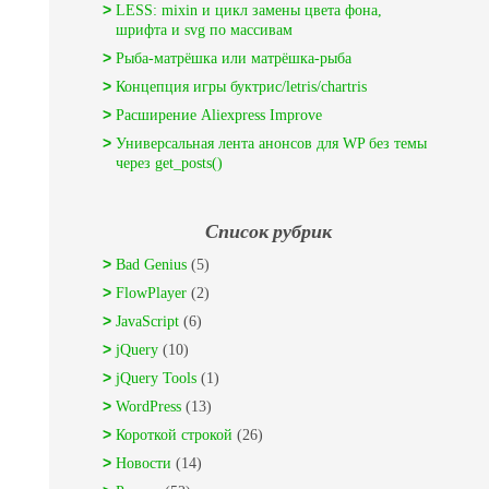
LESS: mixin и цикл замены цвета фона,
шрифта и svg по массивам
Рыба-матрёшка или матрёшка-рыба
Концепция игры буктрис/letris/chartris
Расширение Aliexpress Improve
Универсальная лента анонсов для WP без темы
через get_posts()
Список рубрик
Bad Genius
(5)
FlowPlayer
(2)
JavaScript
(6)
jQuery
(10)
jQuery Tools
(1)
WordPress
(13)
Короткой строкой
(26)
Новости
(14)