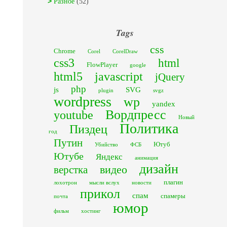
Разное
(52)
Tags
css
Chrome
Corel
CorelDraw
css3
html
FlowPlayer
google
html5
javascript
jQuery
php
js
SVG
plugin
svgz
wordpress
wp
yandex
Вордпресс
youtube
Новый
Политика
Пиздец
год
Путин
Ютуб
Убийство
ФСБ
Ютубе
Яндекс
анимация
дизайн
видео
верстка
плагин
лохотрон
мысли вслух
новости
прикол
спам
спамеры
почта
юмор
фильм
хостинг