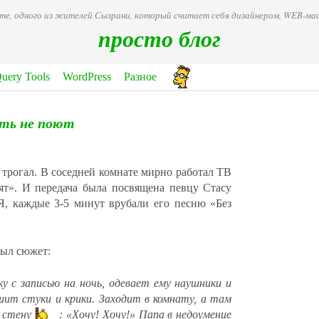
ете, одного из жителей Сызрани, который считает себя дизайнером, WEB-
просто блог
Query Tools
WordPress
Разное
ть не поют
е трогал. В соседней комнате мирно работал ТВ
ят». И передача была посвящена певцу Стасу
Я, каждые 3-5 минут врубали его песню «Без
был сюжет:
 с записью на ночь, одевает ему наушники и
шит стуки и крики. Заходит в комнату, а там
о стену
: «Хочу! Хочу!» Папа в недоумение