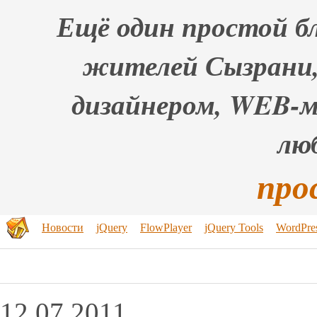
Ещё один простой бл
жителей Сызрани,
дизайнером, WEB-
лю
про
Новости
jQuery
FlowPlayer
jQuery Tools
WordPre
12.07.2011