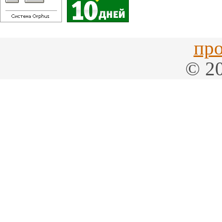
про
© 20