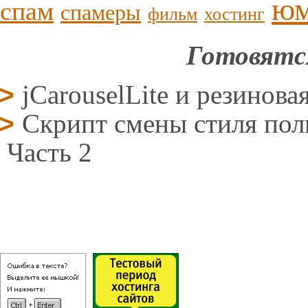
ю
спам
спамеры
фильм
хостинг
Готовятс
jCarouselLite и резинова
Скрипт смены стиля поль
Часть 2