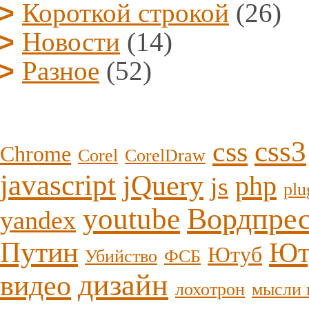
Короткой строкой
(26)
Новости
(14)
Разное
(52)
css3
css
Chrome
Corel
CorelDraw
javascript
jQuery
php
js
plu
youtube
Вордпре
yandex
Путин
Ют
Ютуб
Убийство
ФСБ
дизайн
видео
лохотрон
мысли 