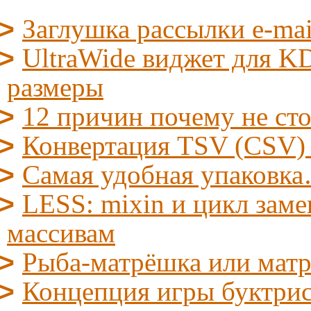
Заглушка рассылки e-mai
UltraWide виджет для KD
размеры
12 причин почему не ст
Конвертация TSV (CSV)
Самая удобная упаковк
LESS: mixin и цикл заме
массивам
Рыба-матрёшка или мат
Концепция игры буктрис/l